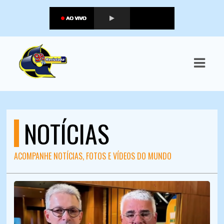
ASTS
IAS
IA
DOS
NOTÍCIAS
RAMAÇÃO
TOS
ACOMPANHE NOTÍCIAS, FOTOS E VÍDEOS DO MUNDO
E
E
ATO